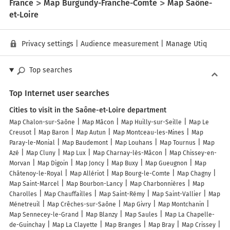
France
Map Burgundy-Franche-Comte
Map Saône-
et-Loire
Privacy settings
|
Audience measurement
|
Manage Utiq
Top searches
Top Internet user searches
Cities to visit in the Saône-et-Loire department
Map Chalon-sur-Saône
Map Mâcon
Map Huilly-sur-Seille
Map Le
Creusot
Map Baron
Map Autun
Map Montceau-les-Mines
Map
Paray-le-Monial
Map Baudemont
Map Louhans
Map Tournus
Map
Azé
Map Cluny
Map Lux
Map Charnay-lès-Mâcon
Map Chissey-en-
Morvan
Map Digoin
Map Joncy
Map Buxy
Map Gueugnon
Map
Châtenoy-le-Royal
Map Allériot
Map Bourg-le-Comte
Map Chagny
Map Saint-Marcel
Map Bourbon-Lancy
Map Charbonnières
Map
Charolles
Map Chauffailles
Map Saint-Rémy
Map Saint-Vallier
Map
Ménetreuil
Map Crêches-sur-Saône
Map Givry
Map Montchanin
Map Sennecey-le-Grand
Map Blanzy
Map Saules
Map La Chapelle-
de-Guinchay
Map La Clayette
Map Branges
Map Bray
Map Crissey