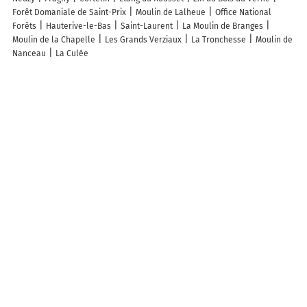
Forêt Domaniale de Saint-Prix
Moulin de Lalheue
Office National
Forêts
Hauterive-le-Bas
Saint-Laurent
La Moulin de Branges
Moulin de la Chapelle
Les Grands Verziaux
La Tronchesse
Moulin de
Nanceau
La Culée
The neighboring departments of the department Saône-et-
Loire
Map Allier
Map Loire
Map Rhône
Map Ain
Map Jura
Map Côte-d’Or
Map Nièvre
Carte des départements français
Info, help
Need help?
ACCESS OTHER VERSIONS OF MAPPY
France
Belgique (Français)
België (Nederlands)
United Kingdom
ABOUT MAPPY