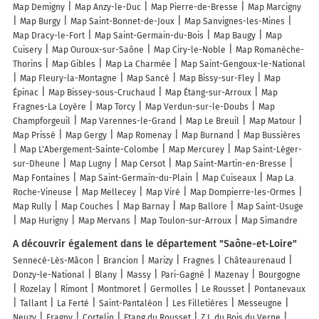
Map Demigny
Map Anzy-le-Duc
Map Pierre-de-Bresse
Map Marcigny
Map Burgy
Map Saint-Bonnet-de-Joux
Map Sanvignes-les-Mines
Map Dracy-le-Fort
Map Saint-Germain-du-Bois
Map Baugy
Map
Cuisery
Map Ouroux-sur-Saône
Map Ciry-le-Noble
Map Romanèche-
Thorins
Map Gibles
Map La Charmée
Map Saint-Gengoux-le-National
Map Fleury-la-Montagne
Map Sancé
Map Bissy-sur-Fley
Map
Épinac
Map Bissey-sous-Cruchaud
Map Étang-sur-Arroux
Map
Fragnes-La Loyère
Map Torcy
Map Verdun-sur-le-Doubs
Map
Champforgeuil
Map Varennes-le-Grand
Map Le Breuil
Map Matour
Map Prissé
Map Gergy
Map Romenay
Map Burnand
Map Bussières
Map L'Abergement-Sainte-Colombe
Map Mercurey
Map Saint-Léger-
sur-Dheune
Map Lugny
Map Cersot
Map Saint-Martin-en-Bresse
Map Fontaines
Map Saint-Germain-du-Plain
Map Cuiseaux
Map La
Roche-Vineuse
Map Mellecey
Map Viré
Map Dompierre-les-Ormes
Map Rully
Map Couches
Map Barnay
Map Ballore
Map Saint-Usuge
Map Hurigny
Map Mervans
Map Toulon-sur-Arroux
Map Simandre
A découvrir également dans le département "Saône-et-Loire"
Sennecé-Lès-Mâcon
Brancion
Marizy
Fragnes
Châteaurenaud
Donzy-le-National
Blany
Massy
Pari-Gagné
Mazenay
Bourgogne
Rozelay
Rimont
Montmoret
Germolles
Le Rousset
Pontanevaux
Tallant
La Ferté
Saint-Pantaléon
Les Filletières
Messeugne
Neuzy
Fragny
Cortelin
Etang du Rousset
Z.I. du Bois du Verne