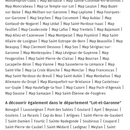
Monsempron-Libos
Map Barbaste
Map Sainte-Colombe-en-Bruilhois
Map Moncrabeau
Map Le Temple-sur-Lot
Map Lauzun
Map Buzet-
sur-Baïse
Map Meilhan-sur-Garonne
Map Laplume
Map Fourques-
sur-Garonne
Map Seyches
Map Cocumont
Map Aubiac
Map
Gontaud-de-Nogaret
Map Lédat
Map Saint-Pardoux-Isaac
Map
Fauillet
Map Caudecoste
Map Lafox
Map Trentels
Map Bajamont
Map Allez-et-Cazeneuve
Map Montpezat
Map Puymirol
Map Saint-
Hilaire-de-Lusignan
Map Saint-Eutrope-de-Born
Map Beauville
Map
Beaupuy
Map Clermont-Dessous
Map Sos
Map Sérignac-sur-
Garonne
Map Montesquieu
Map Lévignac-de-Guyenne
Map
Feugarolles
Map Saint-Pierre-de-Clairac
Map Bourran
Map
Lacapelle-Biron
Map Vianne
Map Sauveterre-la-Lémance
Map
Saint-Vite
Map La Croix-Blanche
Map Monclar
Map Francescas
Map Saint-Pardoux-du-Breuil
Map Saint-Aubin
Map Monbahus
Map
Allemans-du-Dropt
Map Blanquefort-sur-Briolance
Map Castelnau-
sur-Gupie
Map Hautefage-la-Tour
Map Cuzorn
Map Puch-d'Agenais
Map Dausse
Map Samazan
Map Saint-Étienne-de-Fougères
A découvrir également dans le département "Lot-et-Garonne"
Bonaguil
Lausseignan
Pont des Sables
Goulard
Ayet
Beyssac
Goulens
Le Paravis
Cap du Bosc
Artigues
Saint-Pierre-de-Gaubert
Saint-Damien
Fourtic
Sainte-Radegonde
Soubirous
Coupard
Saint-Pierre-de-Caubel
Saint-Médard
Ladignac
Meylan
Saint-