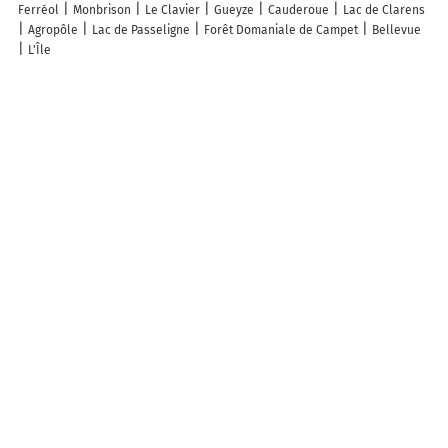
Ferréol
Monbrison
Le Clavier
Gueyze
Cauderoue
Lac de Clarens
Agropôle
Lac de Passeligne
Forêt Domaniale de Campet
Bellevue
L'Île
The neighboring departments of the department Lot-et-
Garonne
Map Gironde
Map Landes
Map Gers
Map Tarn-et-Garonne
Map Lot
Map Dordogne
Carte des départements français
Info, help
Need help?
ACCESS OTHER VERSIONS OF MAPPY
France
Belgique (Français)
België (Nederlands)
United Kingdom
ABOUT MAPPY
Who are we?
Terms of use