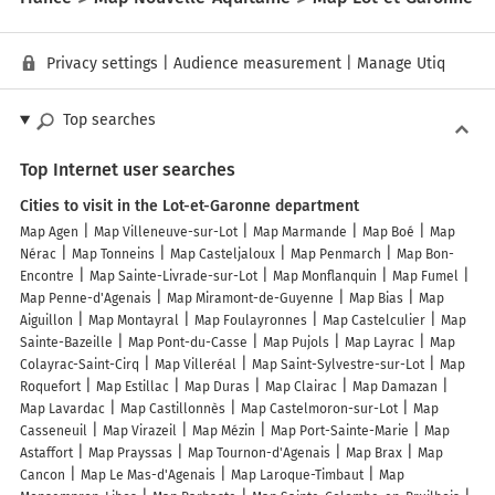
Privacy settings
|
Audience measurement
|
Manage Utiq
Top searches
Top Internet user searches
Cities to visit in the Lot-et-Garonne department
Map Agen
Map Villeneuve-sur-Lot
Map Marmande
Map Boé
Map
Nérac
Map Tonneins
Map Casteljaloux
Map Penmarch
Map Bon-
Encontre
Map Sainte-Livrade-sur-Lot
Map Monflanquin
Map Fumel
Map Penne-d'Agenais
Map Miramont-de-Guyenne
Map Bias
Map
Aiguillon
Map Montayral
Map Foulayronnes
Map Castelculier
Map
Sainte-Bazeille
Map Pont-du-Casse
Map Pujols
Map Layrac
Map
Colayrac-Saint-Cirq
Map Villeréal
Map Saint-Sylvestre-sur-Lot
Map
Roquefort
Map Estillac
Map Duras
Map Clairac
Map Damazan
Map Lavardac
Map Castillonnès
Map Castelmoron-sur-Lot
Map
Casseneuil
Map Virazeil
Map Mézin
Map Port-Sainte-Marie
Map
Astaffort
Map Prayssas
Map Tournon-d'Agenais
Map Brax
Map
Cancon
Map Le Mas-d'Agenais
Map Laroque-Timbaut
Map