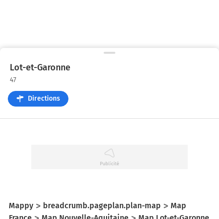
Lot-et-Garonne
47
Directions
Mappy
breadcrumb.pageplan.plan-map
Map
France
Map Nouvelle-Aquitaine
Map Lot-et-Garonne