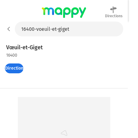
Directions
Mappy
Vœuil-et-Giget
16400
Directions